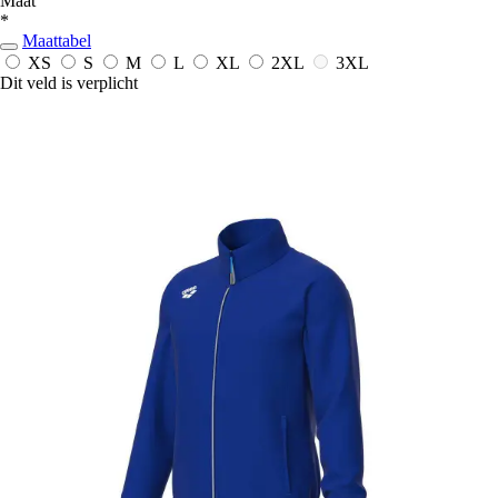
Maat
*
Maattabel
XS
S
M
L
XL
2XL
3XL
Dit veld is verplicht