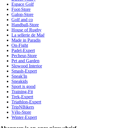
Espace Golf
Foot-Store
Galop-Store
Golf and co
Handball-Store
House of Rugby
La sellerie de Maé
Made in Paradis
On-Fight
Padel-Expert
Pecheur-Store
Pet and Garden
Slowood Interior
Smash-Expert
Sneak'In
Sneakids
Sport is good
Training-Fit
Trek-Expert
Triathlon-Expert
TripNBikers
Vélo-Store
Winter-Expert