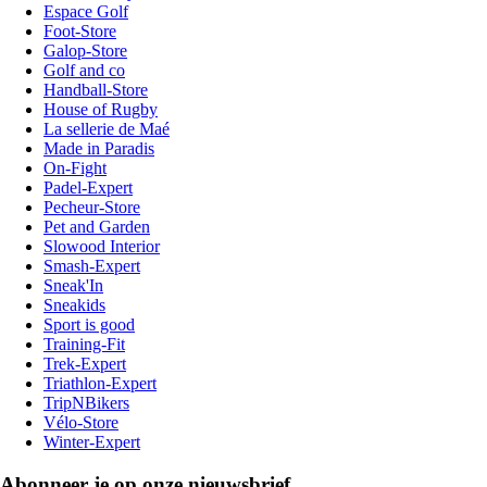
Espace Golf
Foot-Store
Galop-Store
Golf and co
Handball-Store
House of Rugby
La sellerie de Maé
Made in Paradis
On-Fight
Padel-Expert
Pecheur-Store
Pet and Garden
Slowood Interior
Smash-Expert
Sneak'In
Sneakids
Sport is good
Training-Fit
Trek-Expert
Triathlon-Expert
TripNBikers
Vélo-Store
Winter-Expert
Abonneer je op onze nieuwsbrief