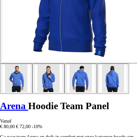
Arena
Hoodie Team Panel
Vanaf
€ 80,00
€ 72,00
-10%
Ga naar team Arena en duik in comfort met onze katoenen hoody om