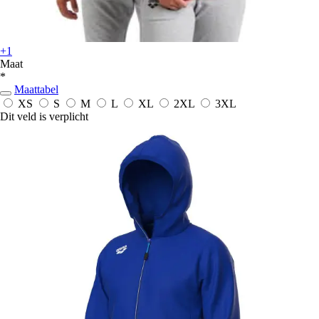
+1
Maat
*
Maattabel
XS
S
M
L
XL
2XL
3XL
Dit veld is verplicht