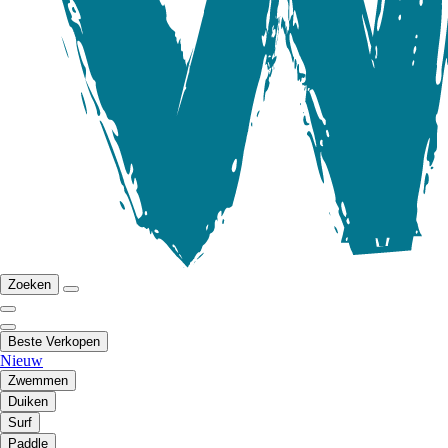
Zoeken
Beste Verkopen
Nieuw
Zwemmen
Duiken
Surf
Paddle