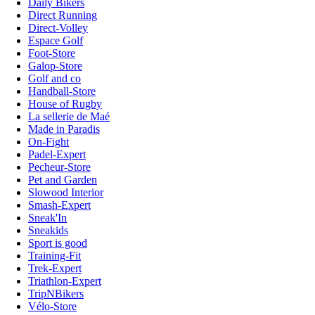
Daily Bikers
Direct Running
Direct-Volley
Espace Golf
Foot-Store
Galop-Store
Golf and co
Handball-Store
House of Rugby
La sellerie de Maé
Made in Paradis
On-Fight
Padel-Expert
Pecheur-Store
Pet and Garden
Slowood Interior
Smash-Expert
Sneak'In
Sneakids
Sport is good
Training-Fit
Trek-Expert
Triathlon-Expert
TripNBikers
Vélo-Store