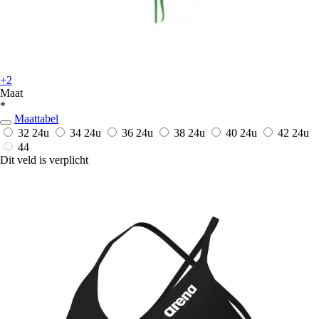
+2
Maat
*
Maattabel
32
24u
34
24u
36
24u
38
24u
40
24u
42
24u
44
Dit veld is verplicht