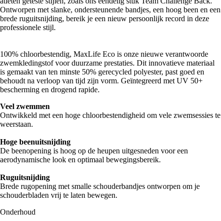
atleten geteste stijlen, zoals ons eendelig stuk Team Challenge Back.
Ontworpen met slanke, ondersteunende bandjes, een hoog been en een
brede ruguitsnijding, bereik je een nieuw persoonlijk record in deze
professionele stijl.
100% chloorbestendig, MaxLife Eco is onze nieuwe verantwoorde
zwemkledingstof voor duurzame prestaties. Dit innovatieve materiaal
is gemaakt van ten minste 50% gerecycled polyester, past goed en
behoudt na verloop van tijd zijn vorm. Geïntegreerd met UV 50+
bescherming en drogend rapide.
Veel zwemmen
Ontwikkeld met een hoge chloorbestendigheid om vele zwemsessies te
weerstaan.
Hoge beenuitsnijding
De beenopening is hoog op de heupen uitgesneden voor een
aerodynamische look en optimaal bewegingsbereik.
Ruguitsnijding
Brede rugopening met smalle schouderbandjes ontworpen om je
schouderbladen vrij te laten bewegen.
Onderhoud