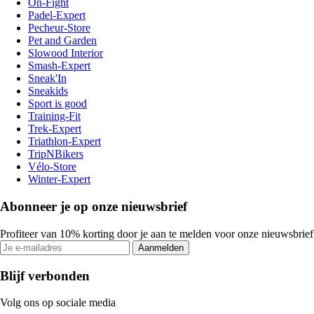
On-Fight
Padel-Expert
Pecheur-Store
Pet and Garden
Slowood Interior
Smash-Expert
Sneak'In
Sneakids
Sport is good
Training-Fit
Trek-Expert
Triathlon-Expert
TripNBikers
Vélo-Store
Winter-Expert
Abonneer je op onze nieuwsbrief
Profiteer van 10% korting door je aan te melden voor onze nieuwsbrief
Aanmelden
Blijf verbonden
Volg ons op sociale media