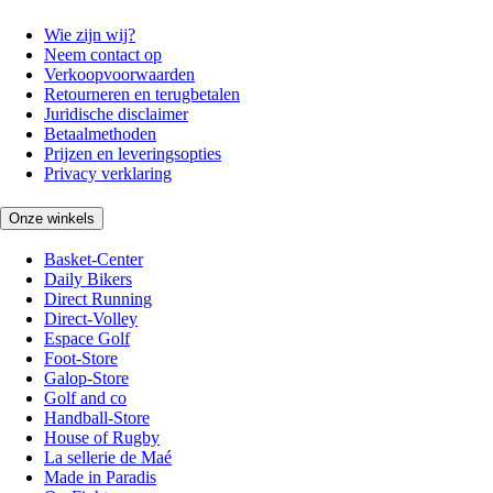
Wie zijn wij?
Neem contact op
Verkoopvoorwaarden
Retourneren en terugbetalen
Juridische disclaimer
Betaalmethoden
Prijzen en leveringsopties
Privacy verklaring
Onze winkels
Basket-Center
Daily Bikers
Direct Running
Direct-Volley
Espace Golf
Foot-Store
Galop-Store
Golf and co
Handball-Store
House of Rugby
La sellerie de Maé
Made in Paradis