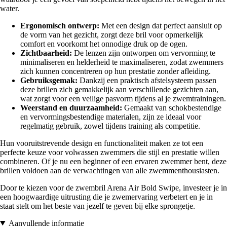
water.
Ergonomisch ontwerp:
Met een design dat perfect aansluit op
de vorm van het gezicht, zorgt deze bril voor opmerkelijk
comfort en voorkomt het onnodige druk op de ogen.
Zichtbaarheid:
De lenzen zijn ontworpen om vervorming te
minimaliseren en helderheid te maximaliseren, zodat zwemmers
zich kunnen concentreren op hun prestatie zonder afleiding.
Gebruiksgemak:
Dankzij een praktisch afstelsysteem passen
deze brillen zich gemakkelijk aan verschillende gezichten aan,
wat zorgt voor een veilige pasvorm tijdens al je zwemtrainingen.
Weerstand en duurzaamheid:
Gemaakt van schokbestendige
en vervormingsbestendige materialen, zijn ze ideaal voor
regelmatig gebruik, zowel tijdens training als competitie.
Hun vooruitstrevende design en functionaliteit maken ze tot een
perfecte keuze voor volwassen zwemmers die stijl en prestatie willen
combineren. Of je nu een beginner of een ervaren zwemmer bent, deze
brillen voldoen aan de verwachtingen van alle zwemmenthousiasten.
Door te kiezen voor de zwembril Arena Air Bold Swipe, investeer je in
een hoogwaardige uitrusting die je zwemervaring verbetert en je in
staat stelt om het beste van jezelf te geven bij elke sprongetje.
Aanvullende informatie