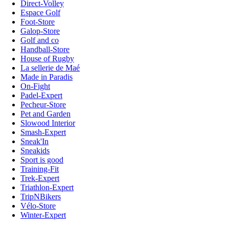
Direct-Volley
Espace Golf
Foot-Store
Galop-Store
Golf and co
Handball-Store
House of Rugby
La sellerie de Maé
Made in Paradis
On-Fight
Padel-Expert
Pecheur-Store
Pet and Garden
Slowood Interior
Smash-Expert
Sneak'In
Sneakids
Sport is good
Training-Fit
Trek-Expert
Triathlon-Expert
TripNBikers
Vélo-Store
Winter-Expert