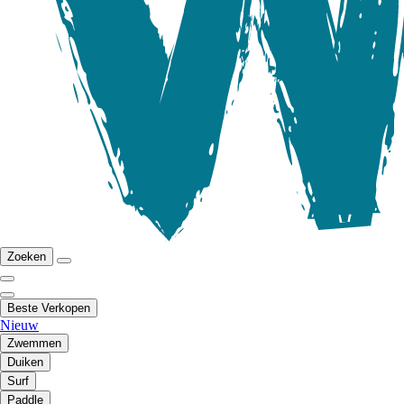
Zoeken
Beste Verkopen
Nieuw
Zwemmen
Duiken
Surf
Paddle