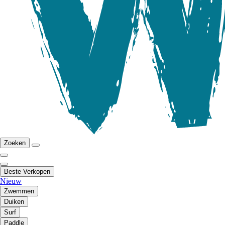
Zoeken
Beste Verkopen
Nieuw
Zwemmen
Duiken
Surf
Paddle