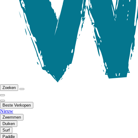
Zoeken
Beste Verkopen
Nieuw
Zwemmen
Duiken
Surf
Paddle