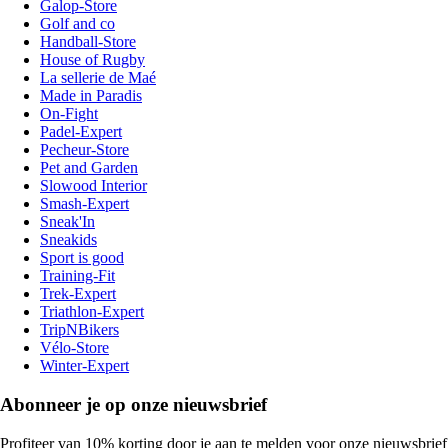
Galop-Store
Golf and co
Handball-Store
House of Rugby
La sellerie de Maé
Made in Paradis
On-Fight
Padel-Expert
Pecheur-Store
Pet and Garden
Slowood Interior
Smash-Expert
Sneak'In
Sneakids
Sport is good
Training-Fit
Trek-Expert
Triathlon-Expert
TripNBikers
Vélo-Store
Winter-Expert
Abonneer je op onze nieuwsbrief
Profiteer van 10% korting door je aan te melden voor onze nieuwsbrief