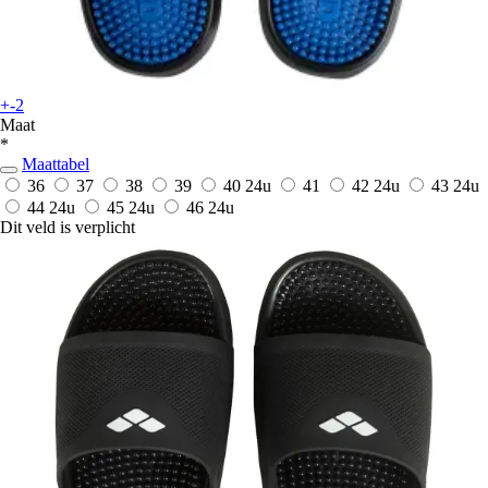
+-2
Maat
*
Maattabel
36
37
38
39
40
24u
41
42
24u
43
24u
44
24u
45
24u
46
24u
Dit veld is verplicht