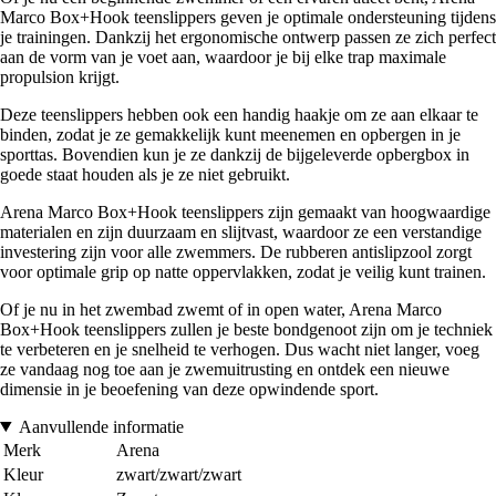
Marco Box+Hook teenslippers geven je optimale ondersteuning tijdens
je trainingen. Dankzij het ergonomische ontwerp passen ze zich perfect
aan de vorm van je voet aan, waardoor je bij elke trap maximale
propulsion krijgt.
Deze teenslippers hebben ook een handig haakje om ze aan elkaar te
binden, zodat je ze gemakkelijk kunt meenemen en opbergen in je
sporttas. Bovendien kun je ze dankzij de bijgeleverde opbergbox in
goede staat houden als je ze niet gebruikt.
Arena Marco Box+Hook teenslippers zijn gemaakt van hoogwaardige
materialen en zijn duurzaam en slijtvast, waardoor ze een verstandige
investering zijn voor alle zwemmers. De rubberen antislipzool zorgt
voor optimale grip op natte oppervlakken, zodat je veilig kunt trainen.
Of je nu in het zwembad zwemt of in open water, Arena Marco
Box+Hook teenslippers zullen je beste bondgenoot zijn om je techniek
te verbeteren en je snelheid te verhogen. Dus wacht niet langer, voeg
ze vandaag nog toe aan je zwemuitrusting en ontdek een nieuwe
dimensie in je beoefening van deze opwindende sport.
Aanvullende informatie
Merk
Arena
Kleur
zwart/zwart/zwart