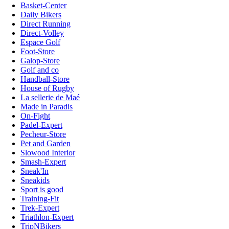
Basket-Center
Daily Bikers
Direct Running
Direct-Volley
Espace Golf
Foot-Store
Galop-Store
Golf and co
Handball-Store
House of Rugby
La sellerie de Maé
Made in Paradis
On-Fight
Padel-Expert
Pecheur-Store
Pet and Garden
Slowood Interior
Smash-Expert
Sneak'In
Sneakids
Sport is good
Training-Fit
Trek-Expert
Triathlon-Expert
TripNBikers