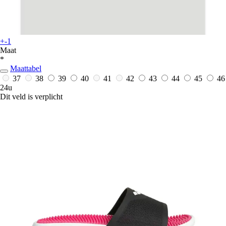
+-1
Maat
*
Maattabel
37
38
39
40
41
42
43
44
45
46
24u
Dit veld is verplicht