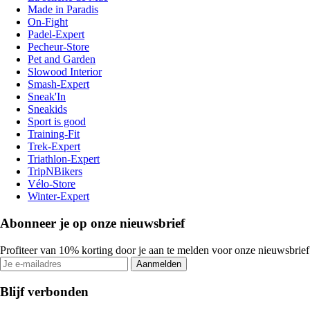
Made in Paradis
On-Fight
Padel-Expert
Pecheur-Store
Pet and Garden
Slowood Interior
Smash-Expert
Sneak'In
Sneakids
Sport is good
Training-Fit
Trek-Expert
Triathlon-Expert
TripNBikers
Vélo-Store
Winter-Expert
Abonneer je op onze nieuwsbrief
Profiteer van 10% korting door je aan te melden voor onze nieuwsbrief
Aanmelden
Blijf verbonden