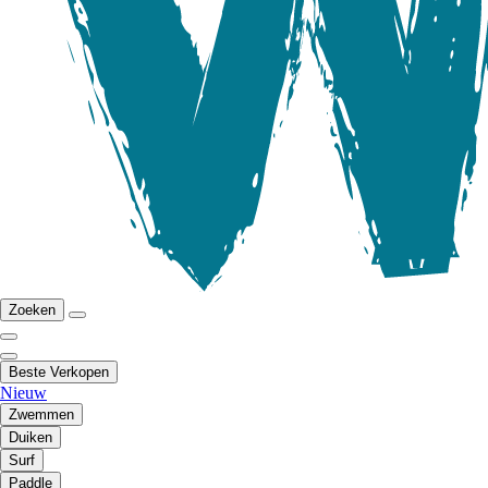
Zoeken
Beste Verkopen
Nieuw
Zwemmen
Duiken
Surf
Paddle