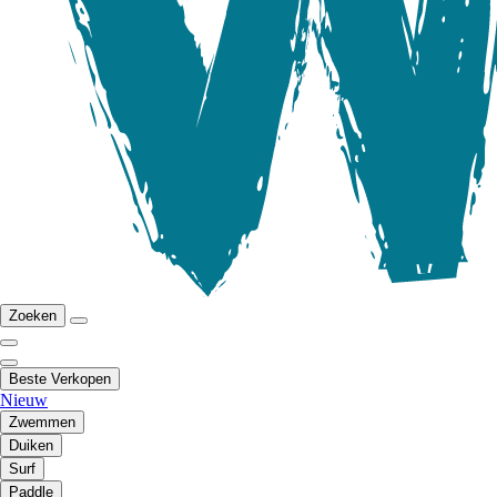
Zoeken
Beste Verkopen
Nieuw
Zwemmen
Duiken
Surf
Paddle