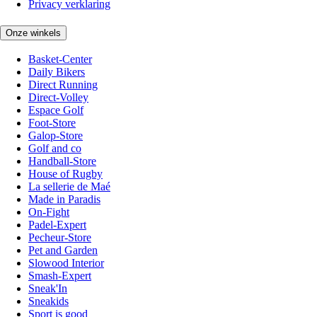
Privacy verklaring
Onze winkels
Basket-Center
Daily Bikers
Direct Running
Direct-Volley
Espace Golf
Foot-Store
Galop-Store
Golf and co
Handball-Store
House of Rugby
La sellerie de Maé
Made in Paradis
On-Fight
Padel-Expert
Pecheur-Store
Pet and Garden
Slowood Interior
Smash-Expert
Sneak'In
Sneakids
Sport is good