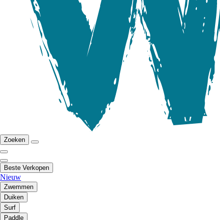
Zoeken
Beste Verkopen
Nieuw
Zwemmen
Duiken
Surf
Paddle