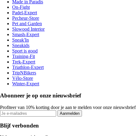
Made in Paradis
On-Fight
Padel-Expert
Pecheur-Store
Pet and Garden
Slowood Interior
Smash-Expert
Sneak'In
Sneakids
Sport is good
Training-Fit
Trek-Expert
Triathlon-Expert
TripNBikers
Vélo-Store
Winter-Expert
Abonneer je op onze nieuwsbrief
Profiteer van 10% korting door je aan te melden voor onze nieuwsbrief
Aanmelden
Blijf verbonden