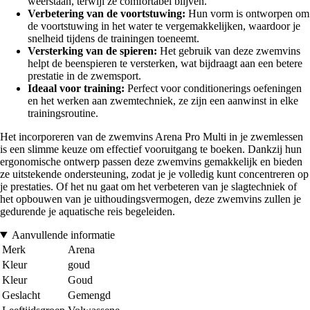
weerstaan, terwijl ze comfortabel blijven.
Verbetering van de voortstuwing:
Hun vorm is ontworpen om
de voortstuwing in het water te vergemakkelijken, waardoor je
snelheid tijdens de trainingen toeneemt.
Versterking van de spieren:
Het gebruik van deze zwemvins
helpt de beenspieren te versterken, wat bijdraagt aan een betere
prestatie in de zwemsport.
Ideaal voor training:
Perfect voor conditionerings oefeningen
en het werken aan zwemtechniek, ze zijn een aanwinst in elke
trainingsroutine.
Het incorporeren van de zwemvins Arena Pro Multi in je zwemlessen
is een slimme keuze om effectief vooruitgang te boeken. Dankzij hun
ergonomische ontwerp passen deze zwemvins gemakkelijk en bieden
ze uitstekende ondersteuning, zodat je je volledig kunt concentreren op
je prestaties. Of het nu gaat om het verbeteren van je slagtechniek of
het opbouwen van je uithoudingsvermogen, deze zwemvins zullen je
gedurende je aquatische reis begeleiden.
Aanvullende informatie
Merk
Arena
Kleur
goud
Kleur
Goud
Geslacht
Gemengd