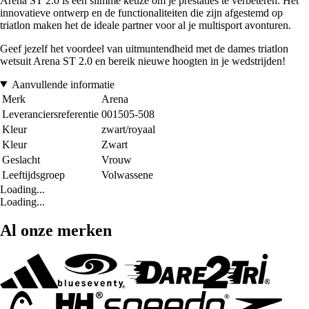
Arena ST 2.0 is een slimme keuze om je prestaties te verbeteren. Het
innovatieve ontwerp en de functionaliteiten die zijn afgestemd op
triatlon maken het de ideale partner voor al je multisport avonturen.
Geef jezelf het voordeel van uitmuntendheid met de dames triatlon
wetsuit Arena ST 2.0 en bereik nieuwe hoogten in je wedstrijden!
Aanvullende informatie
Merk
Arena
Leveranciersreferentie
001505-508
Kleur
zwart/royaal
Kleur
Zwart
Geslacht
Vrouw
Leeftijdsgroep
Volwassene
Loading...
Loading...
Al onze merken