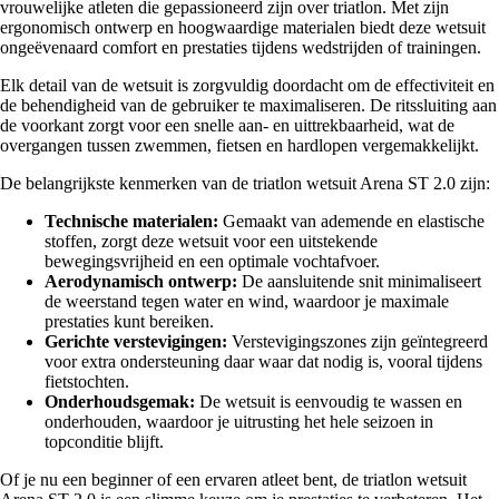
vrouwelijke atleten die gepassioneerd zijn over triatlon. Met zijn
ergonomisch ontwerp en hoogwaardige materialen biedt deze wetsuit
ongeëvenaard comfort en prestaties tijdens wedstrijden of trainingen.
Elk detail van de wetsuit is zorgvuldig doordacht om de effectiviteit en
de behendigheid van de gebruiker te maximaliseren. De ritssluiting aan
de voorkant zorgt voor een snelle aan- en uittrekbaarheid, wat de
overgangen tussen zwemmen, fietsen en hardlopen vergemakkelijkt.
De belangrijkste kenmerken van de triatlon wetsuit Arena ST 2.0 zijn:
Technische materialen:
Gemaakt van ademende en elastische
stoffen, zorgt deze wetsuit voor een uitstekende
bewegingsvrijheid en een optimale vochtafvoer.
Aerodynamisch ontwerp:
De aansluitende snit minimaliseert
de weerstand tegen water en wind, waardoor je maximale
prestaties kunt bereiken.
Gerichte verstevigingen:
Verstevigingszones zijn geïntegreerd
voor extra ondersteuning daar waar dat nodig is, vooral tijdens
fietstochten.
Onderhoudsgemak:
De wetsuit is eenvoudig te wassen en
onderhouden, waardoor je uitrusting het hele seizoen in
topconditie blijft.
Of je nu een beginner of een ervaren atleet bent, de triatlon wetsuit