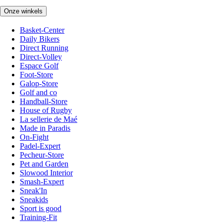
Onze winkels
Basket-Center
Daily Bikers
Direct Running
Direct-Volley
Espace Golf
Foot-Store
Galop-Store
Golf and co
Handball-Store
House of Rugby
La sellerie de Maé
Made in Paradis
On-Fight
Padel-Expert
Pecheur-Store
Pet and Garden
Slowood Interior
Smash-Expert
Sneak'In
Sneakids
Sport is good
Training-Fit