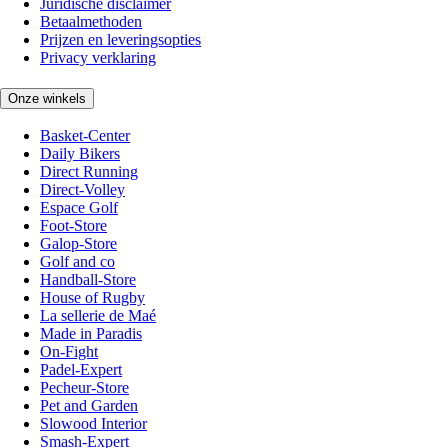
Juridische disclaimer
Betaalmethoden
Prijzen en leveringsopties
Privacy verklaring
Onze winkels
Basket-Center
Daily Bikers
Direct Running
Direct-Volley
Espace Golf
Foot-Store
Galop-Store
Golf and co
Handball-Store
House of Rugby
La sellerie de Maé
Made in Paradis
On-Fight
Padel-Expert
Pecheur-Store
Pet and Garden
Slowood Interior
Smash-Expert