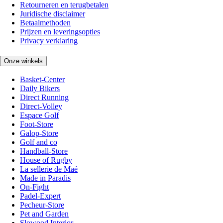
Retourneren en terugbetalen
Juridische disclaimer
Betaalmethoden
Prijzen en leveringsopties
Privacy verklaring
Onze winkels
Basket-Center
Daily Bikers
Direct Running
Direct-Volley
Espace Golf
Foot-Store
Galop-Store
Golf and co
Handball-Store
House of Rugby
La sellerie de Maé
Made in Paradis
On-Fight
Padel-Expert
Pecheur-Store
Pet and Garden
Slowood Interior