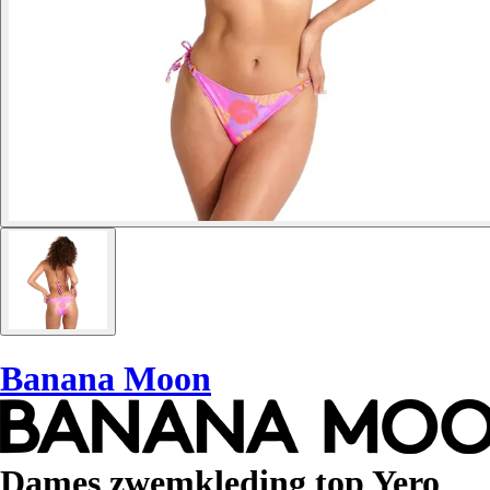
Banana Moon
Dames zwemkleding top Yero