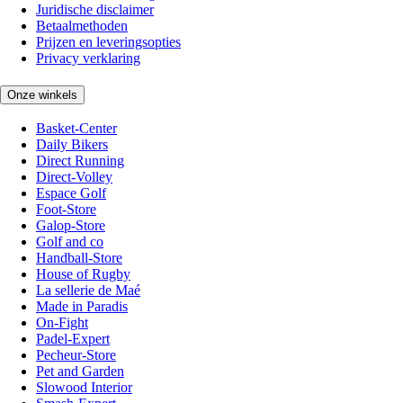
Juridische disclaimer
Betaalmethoden
Prijzen en leveringsopties
Privacy verklaring
Onze winkels
Basket-Center
Daily Bikers
Direct Running
Direct-Volley
Espace Golf
Foot-Store
Galop-Store
Golf and co
Handball-Store
House of Rugby
La sellerie de Maé
Made in Paradis
On-Fight
Padel-Expert
Pecheur-Store
Pet and Garden
Slowood Interior