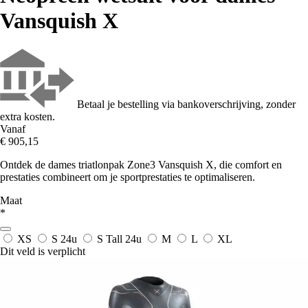
Vansquish X
Betaal je bestelling via bankoverschrijving, zonder
extra kosten.
Vanaf
€ 905,15
Ontdek de dames triatlonpak Zone3 Vansquish X, die comfort en
prestaties combineert om je sportprestaties te optimaliseren.
Maat
*
XS
S
24u
S Tall
24u
M
L
XL
Dit veld is verplicht