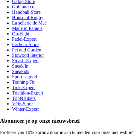
Galop-Store
Golf and co
Handball-Store
House of Rugby
La sellerie de Maé
Made in Paradis
On-Fight
Padel-Expert
Pecheur-Store
Pet and Garden
Slowood Interior
Smash-Expert
Sneak'In
Sneakids
Sport is good
Training-Fit
Trek-Expert
Triathlon-Expert
TripNBikers
Vélo-Store
Winter-Expert
Abonneer je op onze nieuwsbrief
Profiteer van 10% korting door je aan te melden voor onze nieuwsbrief