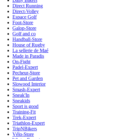
Daily Bikers
Direct Running
Direct-Volley
Espace Golf
Foot-Store
Galop-Store
Golf and co
Handball-Store
House of Rugby
La sellerie de Maé
Made in Paradis
On-Fight
Padel-Expert
Pecheur-Store
Pet and Garden
Slowood Interior
Smash-Expert
Sneak'In
Sneakids
Sport is good
Training-Fit
Trek-Expert
Triathlon-Expert
TripNBikers
Vélo-Store