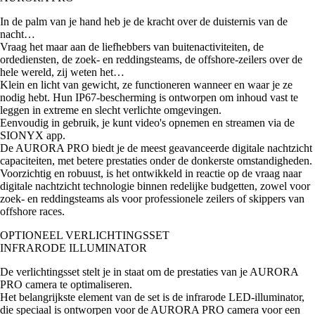
In de palm van je hand heb je de kracht over de duisternis van de
nacht…
Vraag het maar aan de liefhebbers van buitenactiviteiten, de
ordediensten, de zoek- en reddingsteams, de offshore-zeilers over de
hele wereld, zij weten het…
Klein en licht van gewicht, ze functioneren wanneer en waar je ze
nodig hebt. Hun IP67-bescherming is ontworpen om inhoud vast te
leggen in extreme en slecht verlichte omgevingen.
Eenvoudig in gebruik, je kunt video's opnemen en streamen via de
SIONYX app.
De AURORA PRO biedt je de meest geavanceerde digitale nachtzicht
capaciteiten, met betere prestaties onder de donkerste omstandigheden.
Voorzichtig en robuust, is het ontwikkeld in reactie op de vraag naar
digitale nachtzicht technologie binnen redelijke budgetten, zowel voor
zoek- en reddingsteams als voor professionele zeilers of skippers van
offshore races.
OPTIONEEL VERLICHTINGSSET
INFRARODE ILLUMINATOR
De verlichtingsset stelt je in staat om de prestaties van je AURORA
PRO camera te optimaliseren.
Het belangrijkste element van de set is de infrarode LED-illuminator,
die speciaal is ontworpen voor de AURORA PRO camera voor een