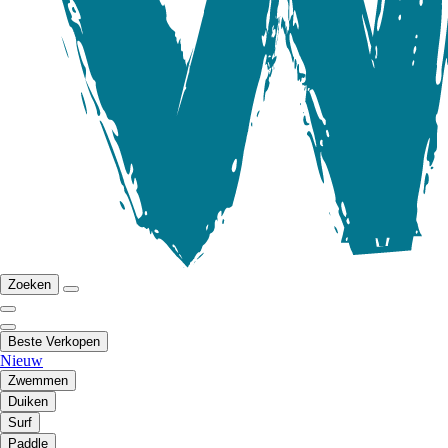
Zoeken
Beste Verkopen
Nieuw
Zwemmen
Duiken
Surf
Paddle