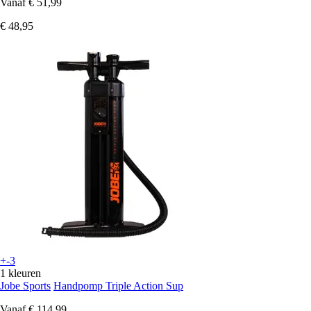
Vanaf
€ 51,99
€ 48,95
+-3
1 kleuren
Jobe Sports
Handpomp Triple Action Sup
Vanaf
€ 114,99