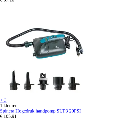
+-3
1 kleuren
Spinera
Hogedruk handpomp SUP3 20PSI
€ 105,91