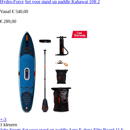
Hydro-Force
Set voor stand up paddle Kahawai 10ft 2
Vanaf
€ 540,00
€ 289,00
+-3
1 kleuren
Jobe Sports
Set voor stand up paddle Aero E-duna Elite Board 11.6