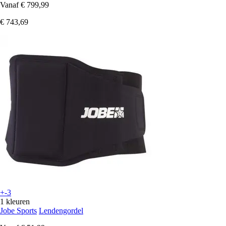
Vanaf
€ 799,99
€ 743,69
+-3
1 kleuren
Jobe Sports
Lendengordel