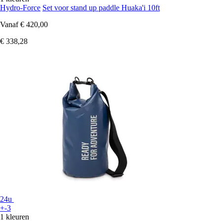
Hydro-Force
Set voor stand up paddle Huaka'i 10ft
Vanaf
€ 420,00
€ 338,28
24u
+-3
1 kleuren