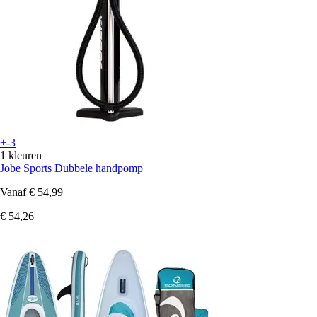
+-3
1 kleuren
Jobe Sports
Dubbele handpomp
Vanaf
€ 54,99
€ 54,26