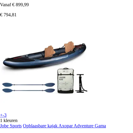
Vanaf
€ 899,99
€ 794,81
+-3
1 kleuren
Jobe Sports
Opblaasbare kajak Axopar Adventure Gama