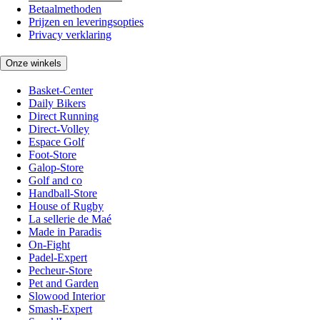
Betaalmethoden
Prijzen en leveringsopties
Privacy verklaring
Onze winkels
Basket-Center
Daily Bikers
Direct Running
Direct-Volley
Espace Golf
Foot-Store
Galop-Store
Golf and co
Handball-Store
House of Rugby
La sellerie de Maé
Made in Paradis
On-Fight
Padel-Expert
Pecheur-Store
Pet and Garden
Slowood Interior
Smash-Expert