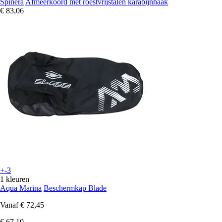
Spinera
Afmeerkoord met roestvrijstalen karabijnhaak
€ 83,06
+-3
1 kleuren
Aqua Marina
Beschermkap Blade
Vanaf
€ 72,45
€ 67,10