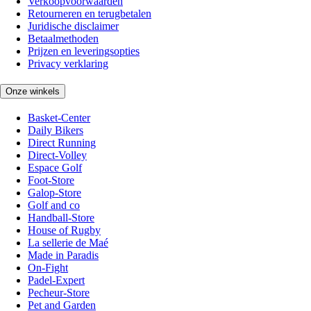
Verkoopvoorwaarden
Retourneren en terugbetalen
Juridische disclaimer
Betaalmethoden
Prijzen en leveringsopties
Privacy verklaring
Onze winkels
Basket-Center
Daily Bikers
Direct Running
Direct-Volley
Espace Golf
Foot-Store
Galop-Store
Golf and co
Handball-Store
House of Rugby
La sellerie de Maé
Made in Paradis
On-Fight
Padel-Expert
Pecheur-Store
Pet and Garden