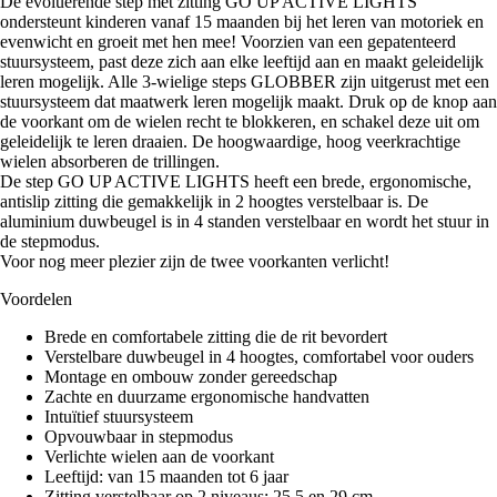
De evoluerende step met zitting GO UP ACTIVE LIGHTS
ondersteunt kinderen vanaf 15 maanden bij het leren van motoriek en
evenwicht en groeit met hen mee! Voorzien van een gepatenteerd
stuursysteem, past deze zich aan elke leeftijd aan en maakt geleidelijk
leren mogelijk. Alle 3-wielige steps GLOBBER zijn uitgerust met een
stuursysteem dat maatwerk leren mogelijk maakt. Druk op de knop aan
de voorkant om de wielen recht te blokkeren, en schakel deze uit om
geleidelijk te leren draaien. De hoogwaardige, hoog veerkrachtige
wielen absorberen de trillingen.
De step GO UP ACTIVE LIGHTS heeft een brede, ergonomische,
antislip zitting die gemakkelijk in 2 hoogtes verstelbaar is. De
aluminium duwbeugel is in 4 standen verstelbaar en wordt het stuur in
de stepmodus.
Voor nog meer plezier zijn de twee voorkanten verlicht!
Voordelen
Brede en comfortabele zitting die de rit bevordert
Verstelbare duwbeugel in 4 hoogtes, comfortabel voor ouders
Montage en ombouw zonder gereedschap
Zachte en duurzame ergonomische handvatten
Intuïtief stuursysteem
Opvouwbaar in stepmodus
Verlichte wielen aan de voorkant
Leeftijd: van 15 maanden tot 6 jaar
Zitting verstelbaar op 2 niveaus: 25,5 en 29 cm