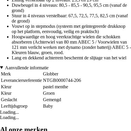
Duwbeugel in 4 niveaus: 80,5 - 85,5 - 90,5, 95,5 cm (vanaf de
grond)
Stuur in 4 niveaus verstelbaar: 67,5, 72,5, 77,5, 82,5 cm (vanaf
de grond)
Vouwt op in stepmodus (systeem met geïntegreerde drukknop
op het platform, eenvoudig, veilig en praktisch)
Hoogwaardige en hoog veerkrachtige wielen die schokken
absorberen (Achterwiel van 80 mm ABEC 5 / Voorwielen van
121 mm verlicht werken met dynamo (zonder batterij) ABEC 5 -
Kleuren blauw, groen, rood.
Lang en dekkend achterrem beschermt de slijtage van het wiel
Aanvullende informatie
Merk
Globber
Leveranciersreferentie
NTGB0000744-206
Kleur
pastel menthe
Kleur
Groen
Geslacht
Gemengd
Leeftijdsgroep
Baby
Loading...
Loading...
Al onze merken