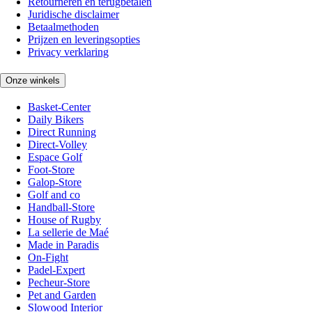
Retourneren en terugbetalen
Juridische disclaimer
Betaalmethoden
Prijzen en leveringsopties
Privacy verklaring
Onze winkels
Basket-Center
Daily Bikers
Direct Running
Direct-Volley
Espace Golf
Foot-Store
Galop-Store
Golf and co
Handball-Store
House of Rugby
La sellerie de Maé
Made in Paradis
On-Fight
Padel-Expert
Pecheur-Store
Pet and Garden
Slowood Interior