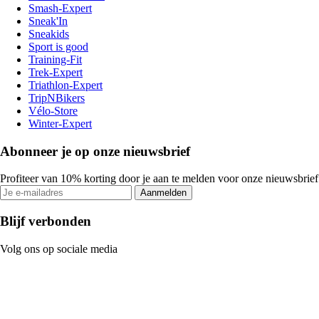
Smash-Expert
Sneak'In
Sneakids
Sport is good
Training-Fit
Trek-Expert
Triathlon-Expert
TripNBikers
Vélo-Store
Winter-Expert
Abonneer je op onze nieuwsbrief
Profiteer van 10% korting door je aan te melden voor onze nieuwsbrief
Aanmelden
Blijf verbonden
Volg ons op sociale media