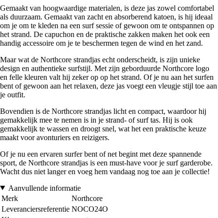
Gemaakt van hoogwaardige materialen, is deze jas zowel comfortabel
als duurzaam. Gemaakt van zacht en absorberend katoen, is hij ideaal
om je om te kleden na een surf sessie of gewoon om te ontspannen op
het strand. De capuchon en de praktische zakken maken het ook een
handig accessoire om je te beschermen tegen de wind en het zand.
Maar wat de Northcore strandjas echt onderscheidt, is zijn unieke
design en authentieke surfstijl. Met zijn geborduurde Northcore logo
en felle kleuren valt hij zeker op op het strand. Of je nu aan het surfen
bent of gewoon aan het relaxen, deze jas voegt een vleugje stijl toe aan
je outfit.
Bovendien is de Northcore strandjas licht en compact, waardoor hij
gemakkelijk mee te nemen is in je strand- of surf tas. Hij is ook
gemakkelijk te wassen en droogt snel, wat het een praktische keuze
maakt voor avonturiers en reizigers.
Of je nu een ervaren surfer bent of net begint met deze spannende
sport, de Northcore strandjas is een must-have voor je surf garderobe.
Wacht dus niet langer en voeg hem vandaag nog toe aan je collectie!
Aanvullende informatie
Merk
Northcore
Leveranciersreferentie
NOCO24O