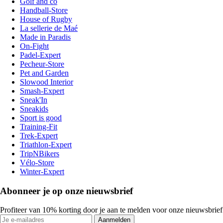
Golf and co
Handball-Store
House of Rugby
La sellerie de Maé
Made in Paradis
On-Fight
Padel-Expert
Pecheur-Store
Pet and Garden
Slowood Interior
Smash-Expert
Sneak'In
Sneakids
Sport is good
Training-Fit
Trek-Expert
Triathlon-Expert
TripNBikers
Vélo-Store
Winter-Expert
Abonneer je op onze nieuwsbrief
Profiteer van 10% korting door je aan te melden voor onze nieuwsbrief
Aanmelden