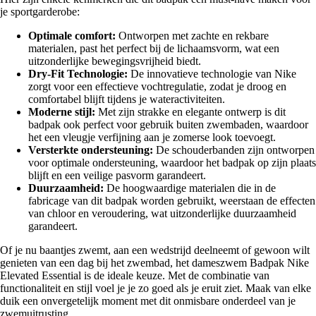
je sportgarderobe:
Optimale comfort:
Ontworpen met zachte en rekbare
materialen, past het perfect bij de lichaamsvorm, wat een
uitzonderlijke bewegingsvrijheid biedt.
Dry-Fit Technologie:
De innovatieve technologie van Nike
zorgt voor een effectieve vochtregulatie, zodat je droog en
comfortabel blijft tijdens je wateractiviteiten.
Moderne stijl:
Met zijn strakke en elegante ontwerp is dit
badpak ook perfect voor gebruik buiten zwembaden, waardoor
het een vleugje verfijning aan je zomerse look toevoegt.
Versterkte ondersteuning:
De schouderbanden zijn ontworpen
voor optimale ondersteuning, waardoor het badpak op zijn plaats
blijft en een veilige pasvorm garandeert.
Duurzaamheid:
De hoogwaardige materialen die in de
fabricage van dit badpak worden gebruikt, weerstaan de effecten
van chloor en veroudering, wat uitzonderlijke duurzaamheid
garandeert.
Of je nu baantjes zwemt, aan een wedstrijd deelneemt of gewoon wilt
genieten van een dag bij het zwembad, het dameszwem Badpak Nike
Elevated Essential is de ideale keuze. Met de combinatie van
functionaliteit en stijl voel je je zo goed als je eruit ziet. Maak van elke
duik een onvergetelijk moment met dit onmisbare onderdeel van je
zwemuitrusting.