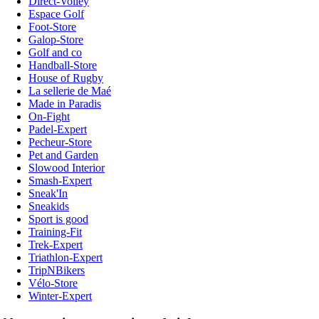
Direct-Volley
Espace Golf
Foot-Store
Galop-Store
Golf and co
Handball-Store
House of Rugby
La sellerie de Maé
Made in Paradis
On-Fight
Padel-Expert
Pecheur-Store
Pet and Garden
Slowood Interior
Smash-Expert
Sneak'In
Sneakids
Sport is good
Training-Fit
Trek-Expert
Triathlon-Expert
TripNBikers
Vélo-Store
Winter-Expert