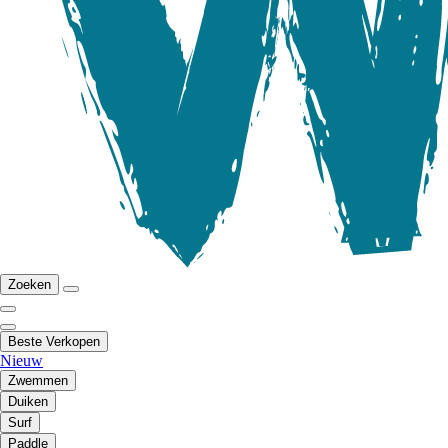
Zoeken
Beste Verkopen
Nieuw
Zwemmen
Duiken
Surf
Paddle