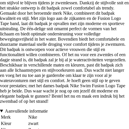
om stijlvol te blijven tijdens je zwemlessen. Dankzij de stijlvolle snit en
het strakke ontwerp is dit badpak zowel comfortabel als trendy.
Gemaakt door het beroemde merk Nike, combineert dit badpak
kwaliteit en stijl. Met zijn logo aan de zijkanten en de Fusion Logo
Tape band, laat dit badpak je opvallen met zijn moderne en sportieve
uitstraling. De één-delige snit omarmt perfect de vormen van het
lichaam en biedt optimale ondersteuning voor volledige
bewegingsvrijheid in het water. Bovendien biedt het comfortabele en
duurzame materiaal snelle droging voor comfort tijdens je zwemuren.
Dit badpak is ontworpen voor actieve vrouwen die stijl en
functionaliteit willen combineren. Of het nu voor een zwemles of een
dagje strand is, dit badpak zal je bij al je wateractiviteiten vergezellen.
Beschikbaar in verschillende maten en kleuren, past dit badpak zich
aan alle lichaamstypen en stijlvoorkeuren aan. Dus wacht niet langer
en voeg het nu toe aan je garderobe om klaar te zijn voor al je
wateravonturen met stijl en comfort. Je hoeft geen stijl op te geven
voor prestaties; met het dames badpak Nike Swim Fusion Logo Tape
heb je beide. Dus waar wacht je nog op om jezelf dit moderne en
elegante badpak te gunnen? Bestel het nu en maak een indruk bij het
zwembad of op het strand!
Aanvullende informatie
Merk
Nike
Kleur
zwart