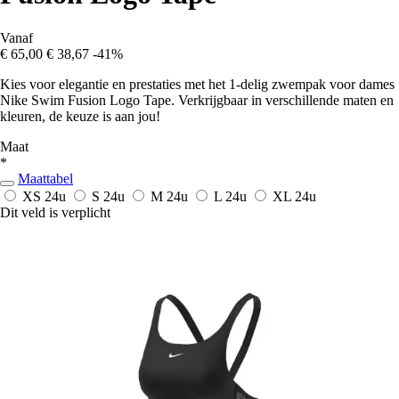
Vanaf
€ 65,00
€ 38,67
-41%
Kies voor elegantie en prestaties met het 1-delig zwempak voor dames
Nike Swim Fusion Logo Tape. Verkrijgbaar in verschillende maten en
kleuren, de keuze is aan jou!
Maat
*
Maattabel
XS
24u
S
24u
M
24u
L
24u
XL
24u
Dit veld is verplicht