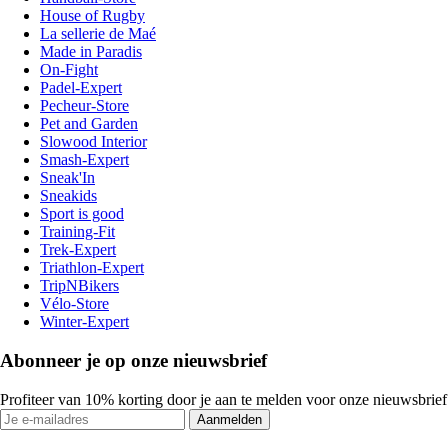
House of Rugby
La sellerie de Maé
Made in Paradis
On-Fight
Padel-Expert
Pecheur-Store
Pet and Garden
Slowood Interior
Smash-Expert
Sneak'In
Sneakids
Sport is good
Training-Fit
Trek-Expert
Triathlon-Expert
TripNBikers
Vélo-Store
Winter-Expert
Abonneer je op onze nieuwsbrief
Profiteer van 10% korting door je aan te melden voor onze nieuwsbrief
Aanmelden