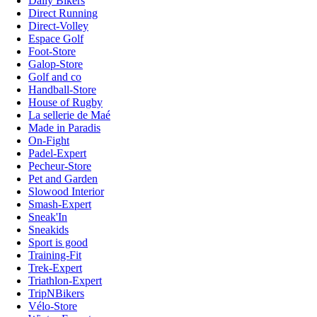
Daily Bikers
Direct Running
Direct-Volley
Espace Golf
Foot-Store
Galop-Store
Golf and co
Handball-Store
House of Rugby
La sellerie de Maé
Made in Paradis
On-Fight
Padel-Expert
Pecheur-Store
Pet and Garden
Slowood Interior
Smash-Expert
Sneak'In
Sneakids
Sport is good
Training-Fit
Trek-Expert
Triathlon-Expert
TripNBikers
Vélo-Store