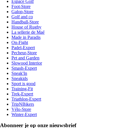
Espace Golf
Foot-Store
Galop-Store
Golf and co
Handball-Store
House of Rugby
La sellerie de Maé
Made in Paradis
On-Fight
Padel-Expert
Pecheur-Store
Pet and Garden
Slowood Interior
Smash-Expert
Sneak'In
Sneakids
Sport is good
Training-Fit
Trek-Expert
Triathlon-Expert
TripNBikers
Vélo-Store
Winter-Expert
Abonneer je op onze nieuwsbrief