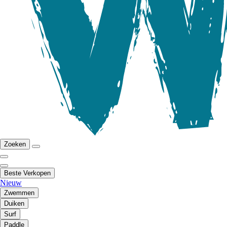
Zoeken
Beste Verkopen
Nieuw
Zwemmen
Duiken
Surf
Paddle