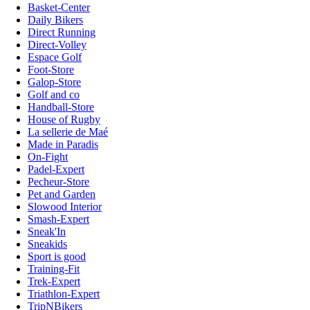
Basket-Center
Daily Bikers
Direct Running
Direct-Volley
Espace Golf
Foot-Store
Galop-Store
Golf and co
Handball-Store
House of Rugby
La sellerie de Maé
Made in Paradis
On-Fight
Padel-Expert
Pecheur-Store
Pet and Garden
Slowood Interior
Smash-Expert
Sneak'In
Sneakids
Sport is good
Training-Fit
Trek-Expert
Triathlon-Expert
TripNBikers