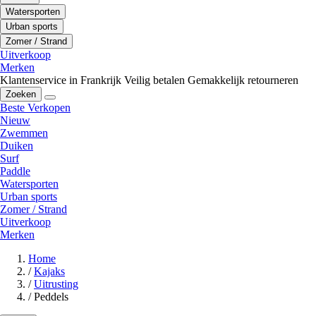
Watersporten
Urban sports
Zomer / Strand
Uitverkoop
Merken
Klantenservice in Frankrijk
Veilig betalen
Gemakkelijk retourneren
Zoeken
Beste Verkopen
Nieuw
Zwemmen
Duiken
Surf
Paddle
Watersporten
Urban sports
Zomer / Strand
Uitverkoop
Merken
Home
/
Kajaks
/
Uitrusting
/
Peddels