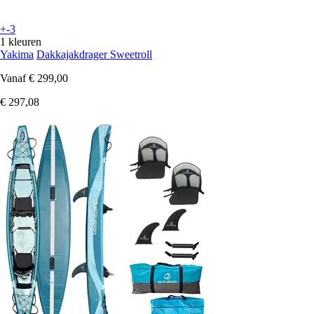
+-3
1 kleuren
Yakima
Dakkajakdrager Sweetroll
Vanaf
€ 299,00
€ 297,08