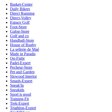
Basket-Center
Daily Bikers
Direct Running
Direct-Volley
Espace Golf
Foot-Store
Galop-Store
Golf and co
Handball-Store
House of Rugby
La sellerie de Maé
Made in Paradis
On-Fight
Padel-Expert
Pecheur-Store
Pet and Garden
Slowood Interior
Smash-Expert
Sneak'In
Sneakids
Sport is good
Training-Fit
Trek-Expert
Triathlon-Expert