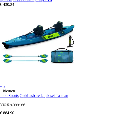
€ 430,24
+-3
1 kleuren
Jobe Sports
Opblaasbare kajak set Tasman
Vanaf
€ 999,99
€ 884,90