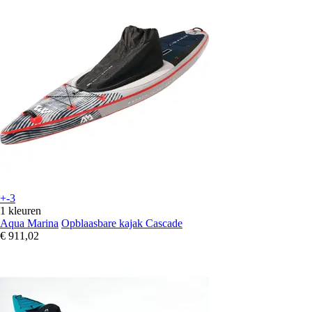
+-3
1 kleuren
Aqua Marina
Opblaasbare kajak Cascade
€ 911,02