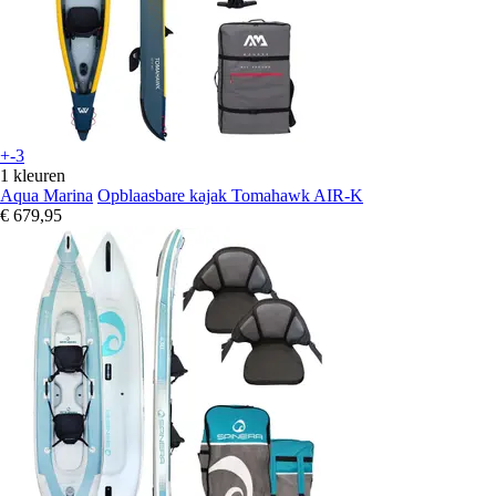
+-3
1 kleuren
Aqua Marina
Opblaasbare kajak Tomahawk AIR-K
€ 679,95