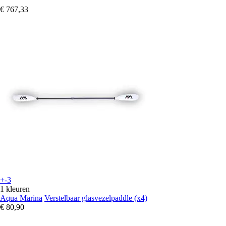
€ 767,33
+-3
1 kleuren
Aqua Marina
Verstelbaar glasvezelpaddle (x4)
€ 80,90