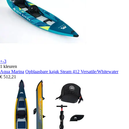
+-3
1 kleuren
Aqua Marina
Opblaasbare kajak Steam 412 Versatile/Whitewater
€ 512,21