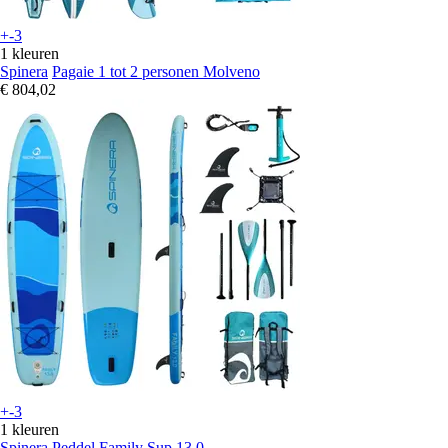
+-3
1 kleuren
Spinera
Pagaie 1 tot 2 personen Molveno
€ 804,02
+-3
1 kleuren
Spinera
Peddel Family Sup 13.0