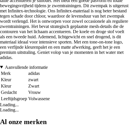
taille accentueren je silhouet. Het biedt een goede pasvorm en totale
bewegingsvrijheid tijdens je zwemtrainingen. Dit zwempak is uitgerust
met Infinitex-technologie. Ons Infinitex-materiaal is nog beter bestand
tegen schade door chloor, waardoor de levensduur van het zwempak
wordt verlengd. Het is ontworpen voor zowel occasionele als reguliere
zwemtrainingen. Het bevat strategisch geplaatste mesh-details die de
contouren van het lichaam accentueren. De koele en droge stof voelt
als een tweede huid. Ademend, lichtgewicht en snel drogend, is dit
materiaal ideaal voor intensieve sporten. Met een tone-on-tone logo,
een verfijnde kleurenpalet en een matte afwerking, geeft het je een
premium uitstraling. Geniet volop van je momenten in het water met
adidas.
Aanvullende informatie
Merk
adidas
Kleur
zwart
Kleur
Zwart
Geslacht
Vrouw
Leeftijdsgroep
Volwassene
Loading...
Loading...
Al onze merken