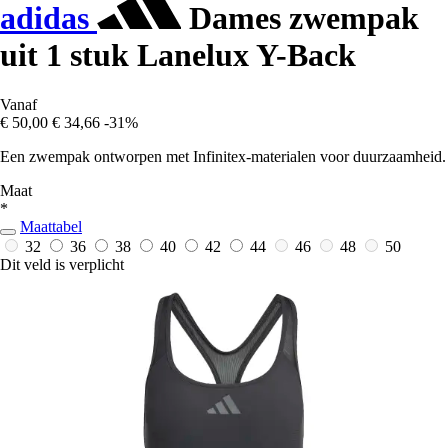
adidas
Dames zwempak
uit 1 stuk Lanelux Y-Back
Vanaf
€ 50,00
€ 34,66
-31%
Een zwempak ontworpen met Infinitex-materialen voor duurzaamheid.
Maat
*
Maattabel
32
36
38
40
42
44
46
48
50
Dit veld is verplicht