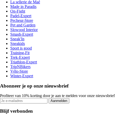
La sellerie de Maé
Made in Paradis
On-Fight
Padel-Expert
Pecheur-Store
Pet and Garden
Slowood Interior
Smash-Expert
Sneak'In
Sneakids
Sport is good
Training-Fit
Trek-Expert
Triathlon-Expert
TripNBikers
Vélo-Store
Winter-Expert
Abonneer je op onze nieuwsbrief
Profiteer van 10% korting door je aan te melden voor onze nieuwsbrief
Aanmelden
Blijf verbonden