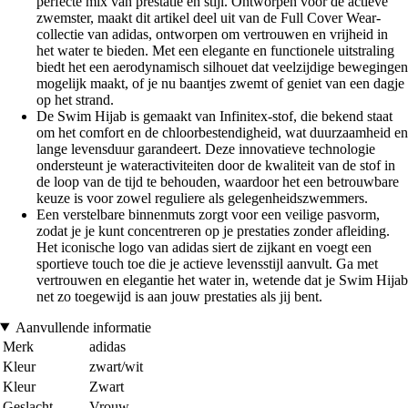
perfecte mix van prestatie en stijl. Ontworpen voor de actieve
zwemster, maakt dit artikel deel uit van de Full Cover Wear-
collectie van adidas, ontworpen om vertrouwen en vrijheid in
het water te bieden. Met een elegante en functionele uitstraling
biedt het een aerodynamisch silhouet dat veelzijdige bewegingen
mogelijk maakt, of je nu baantjes zwemt of geniet van een dagje
op het strand.
De Swim Hijab is gemaakt van Infinitex-stof, die bekend staat
om het comfort en de chloorbestendigheid, wat duurzaamheid en
lange levensduur garandeert. Deze innovatieve technologie
ondersteunt je wateractiviteiten door de kwaliteit van de stof in
de loop van de tijd te behouden, waardoor het een betrouwbare
keuze is voor zowel reguliere als gelegenheidszwemmers.
Een verstelbare binnenmuts zorgt voor een veilige pasvorm,
zodat je je kunt concentreren op je prestaties zonder afleiding.
Het iconische logo van adidas siert de zijkant en voegt een
sportieve touch toe die je actieve levensstijl aanvult. Ga met
vertrouwen en elegantie het water in, wetende dat je Swim Hijab
net zo toegewijd is aan jouw prestaties als jij bent.
Aanvullende informatie
Merk
adidas
Kleur
zwart/wit
Kleur
Zwart
Geslacht
Vrouw