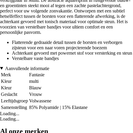
verkrijgbaar in Multi. De abstracte aquarelprint in rustgevende blauw-
en groentinten steekt mooi af tegen een zachte pastelachtergrond,
perfect voor uw volgende zonvakantie. Ontworpen met een subtiel
hetselfeffect tussen de borsten voor een flatterende afwerking, is de
achterkant gevoerd met tonisch materiaal voor optimale steun. Het is
voorzien van verstelbare bandjes voor ultiem comfort en een
persoonlijke pasvorm.
Flatterende gedraaide detail tussen de borsten en verborgen
zijsteun voor een naar voren projecterende boezem
Achterkant gevoerd met powernet stof voor versterking en steun
Verstelbare vaste bandjes
Aanvullende informatie
Merk
Fantasie
Kleur
multi
Kleur
Blauw
Geslacht
Vrouw
Leeftijdsgroep
Volwassene
Samenstelling
85% Polyamide | 15% Elastane
Loading...
Loading...
Al onze merken