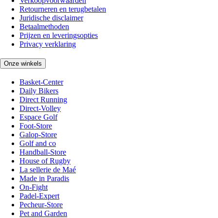
Verkoopvoorwaarden
Retourneren en terugbetalen
Juridische disclaimer
Betaalmethoden
Prijzen en leveringsopties
Privacy verklaring
Onze winkels
Basket-Center
Daily Bikers
Direct Running
Direct-Volley
Espace Golf
Foot-Store
Galop-Store
Golf and co
Handball-Store
House of Rugby
La sellerie de Maé
Made in Paradis
On-Fight
Padel-Expert
Pecheur-Store
Pet and Garden