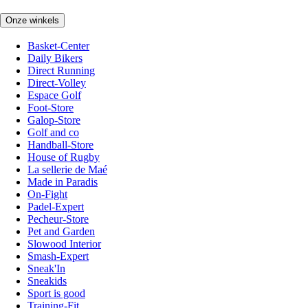
Onze winkels
Basket-Center
Daily Bikers
Direct Running
Direct-Volley
Espace Golf
Foot-Store
Galop-Store
Golf and co
Handball-Store
House of Rugby
La sellerie de Maé
Made in Paradis
On-Fight
Padel-Expert
Pecheur-Store
Pet and Garden
Slowood Interior
Smash-Expert
Sneak'In
Sneakids
Sport is good
Training-Fit