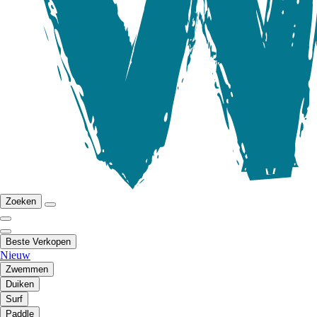
Zoeken
Beste Verkopen
Nieuw
Zwemmen
Duiken
Surf
Paddle