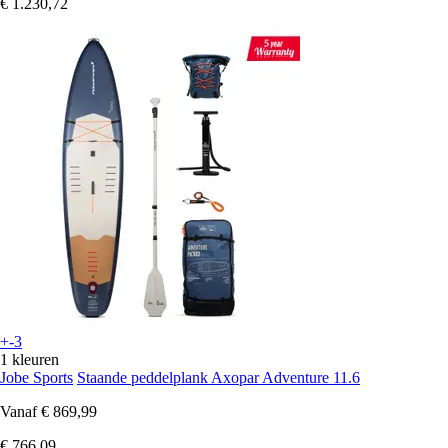
€ 1.230,72
+-3
1 kleuren
Jobe Sports
Staande peddelplank Axopar Adventure 11.6
Vanaf
€ 869,99
€ 766,09