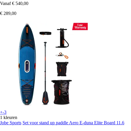
Vanaf
€ 540,00
€ 289,00
+-3
1 kleuren
Jobe Sports
Set voor stand up paddle Aero E-duna Elite Board 11.6