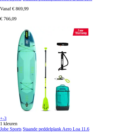
Vanaf
€ 869,99
€ 766,09
+-3
1 kleuren
Jobe Sports
Staande peddelplank Aero Loa 11.6