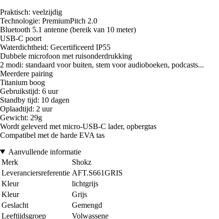
Praktisch: veelzijdig
Technologie: PremiumPitch 2.0
Bluetooth 5.1 antenne (bereik van 10 meter)
USB-C poort
Waterdichtheid: Gecertificeerd IP55
Dubbele microfoon met ruisonderdrukking
2 modi: standaard voor buiten, stem voor audioboeken, podcasts...
Meerdere pairing
Titanium boog
Gebruikstijd: 6 uur
Standby tijd: 10 dagen
Oplaadtijd: 2 uur
Gewicht: 29g
Wordt geleverd met micro-USB-C lader, opbergtas
Compatibel met de harde EVA tas
Aanvullende informatie
Merk
Shokz
Leveranciersreferentie
AFT.S661GRIS
Kleur
lichtgrijs
Kleur
Grijs
Geslacht
Gemengd
Leeftijdsgroep
Volwassene