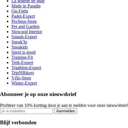
La sellerie de Maé
Made in Paradis
On-Fight
Padel-Expert
Pecheur-Store
Pet and Garden
Slowood Interior
Smash-Expert
Sneak'In
Sneakids
Sport is good
Training-Fit
Trek-Expert
Triathlon-Expert
TripNBikers
Vélo-Store
Winter-Expert
Abonneer je op onze nieuwsbrief
Profiteer van 10% korting door je aan te melden voor onze nieuwsbrief
Aanmelden
Blijf verbonden