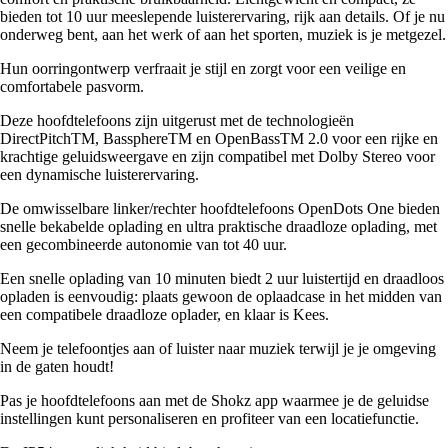
bieden tot 10 uur meeslepende luisterervaring, rijk aan details. Of je nu
onderweg bent, aan het werk of aan het sporten, muziek is je metgezel.
Hun oorringontwerp verfraait je stijl en zorgt voor een veilige en
comfortabele pasvorm.
Deze hoofdtelefoons zijn uitgerust met de technologieën
DirectPitchTM, BassphereTM en OpenBassTM 2.0 voor een rijke en
krachtige geluidsweergave en zijn compatibel met Dolby Stereo voor
een dynamische luisterervaring.
De omwisselbare linker/rechter hoofdtelefoons OpenDots One bieden
snelle bekabelde oplading en ultra praktische draadloze oplading, met
een gecombineerde autonomie van tot 40 uur.
Een snelle oplading van 10 minuten biedt 2 uur luistertijd en draadloos
opladen is eenvoudig: plaats gewoon de oplaadcase in het midden van
een compatibele draadloze oplader, en klaar is Kees.
Neem je telefoontjes aan of luister naar muziek terwijl je je omgeving
in de gaten houdt!
Pas je hoofdtelefoons aan met de Shokz app waarmee je de geluidse
instellingen kunt personaliseren en profiteer van een locatiefunctie.