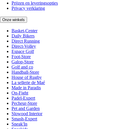
Prijzen en leveringsopties
Privacy verklaring
Onze winkels
Basket-Center
Daily Bikers
Direct Running
Direct-Volley
Espace Golf
Foot-Store
Galop-Store
Golf and co
Handball-Store
House of Rugby
La sellerie de Maé
Made in Paradis
On-Fight
Padel-Expert
Pecheur-Store
Pet and Garden
Slowood Interior
Smash-Expert
Sneak'In