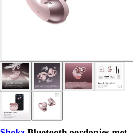
Shokz
Bluetooth oordopjes met