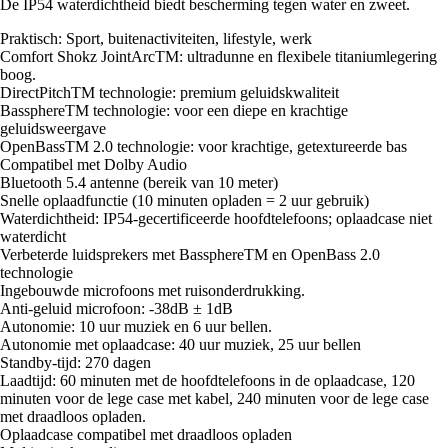
De IP54 waterdichtheid biedt bescherming tegen water en zweet.
Praktisch: Sport, buitenactiviteiten, lifestyle, werk
Comfort Shokz JointArcTM: ultradunne en flexibele titaniumlegering
boog.
DirectPitchTM technologie: premium geluidskwaliteit
BassphereTM technologie: voor een diepe en krachtige
geluidsweergave
OpenBassTM 2.0 technologie: voor krachtige, getextureerde bas
Compatibel met Dolby Audio
Bluetooth 5.4 antenne (bereik van 10 meter)
Snelle oplaadfunctie (10 minuten opladen = 2 uur gebruik)
Waterdichtheid: IP54-gecertificeerde hoofdtelefoons; oplaadcase niet
waterdicht
Verbeterde luidsprekers met BassphereTM en OpenBass 2.0
technologie
Ingebouwde microfoons met ruisonderdrukking.
Anti-geluid microfoon: -38dB ± 1dB
Autonomie: 10 uur muziek en 6 uur bellen.
Autonomie met oplaadcase: 40 uur muziek, 25 uur bellen
Standby-tijd: 270 dagen
Laadtijd: 60 minuten met de hoofdtelefoons in de oplaadcase, 120
minuten voor de lege case met kabel, 240 minuten voor de lege case
met draadloos opladen.
Oplaadcase compatibel met draadloos opladen