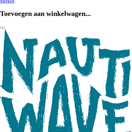
Merken
Toevoegen aan winkelwagen...