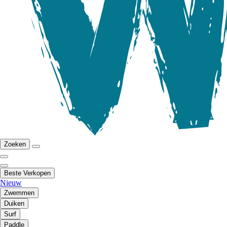
Zoeken
Beste Verkopen
Nieuw
Zwemmen
Duiken
Surf
Paddle