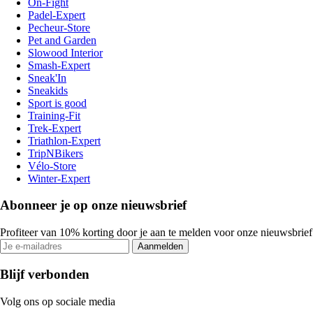
On-Fight
Padel-Expert
Pecheur-Store
Pet and Garden
Slowood Interior
Smash-Expert
Sneak'In
Sneakids
Sport is good
Training-Fit
Trek-Expert
Triathlon-Expert
TripNBikers
Vélo-Store
Winter-Expert
Abonneer je op onze nieuwsbrief
Profiteer van 10% korting door je aan te melden voor onze nieuwsbrief
Aanmelden
Blijf verbonden
Volg ons op sociale media