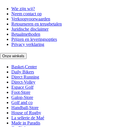
Wie zijn wij?
Neem contact op
Verkoopvoorwaarden
Retourneren en terugbetalen
Juridische disclaimer
Betaalmethoden
Prijzen en leveringsopties
Privacy verklaring
Onze winkels
Basket-Center
Daily Bikers
Direct Running
Direct-Volley
Espace Golf
Foot-Store
Galop-Store
Golf and co
Handball-Store
House of Rugby
La sellerie de Maé
Made in Paradis