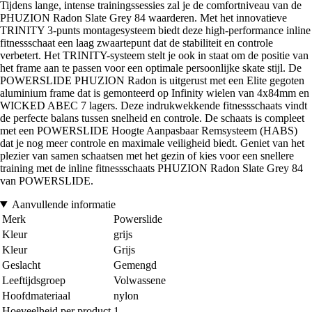
Tijdens lange, intense trainingssessies zal je de comfortniveau van de
PHUZION Radon Slate Grey 84 waarderen. Met het innovatieve
TRINITY 3-punts montagesysteem biedt deze high-performance inline
fitnessschaat een laag zwaartepunt dat de stabiliteit en controle
verbetert. Het TRINITY-systeem stelt je ook in staat om de positie van
het frame aan te passen voor een optimale persoonlijke skate stijl. De
POWERSLIDE PHUZION Radon is uitgerust met een Elite gegoten
aluminium frame dat is gemonteerd op Infinity wielen van 4x84mm en
WICKED ABEC 7 lagers. Deze indrukwekkende fitnessschaats vindt
de perfecte balans tussen snelheid en controle. De schaats is compleet
met een POWERSLIDE Hoogte Aanpasbaar Remsysteem (HABS)
dat je nog meer controle en maximale veiligheid biedt. Geniet van het
plezier van samen schaatsen met het gezin of kies voor een snellere
training met de inline fitnessschaats PHUZION Radon Slate Grey 84
van POWERSLIDE.
Aanvullende informatie
Merk
Powerslide
Kleur
grijs
Kleur
Grijs
Geslacht
Gemengd
Leeftijdsgroep
Volwassene
Hoofdmateriaal
nylon
Hoeveelheid per product
1