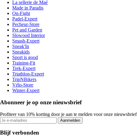
La sellerie de Maé
Made in Paradis
On-Fight
Padel-Expert
Pecheur-Store
Pet and Garden
Slowood Interior
Smash-Expert
Sneak'In
Sneakids
Sport is good
Training-Fit
Trek-Expert
Triathlon-Expert
TripNBikers
Vélo-Store
Winter-Expert
Abonneer je op onze nieuwsbrief
Profiteer van 10% korting door je aan te melden voor onze nieuwsbrief
Aanmelden
Blijf verbonden