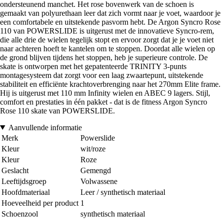
ondersteunend manchet. Het rose bovenwerk van de schoen is
gemaakt van polyurethaan leer dat zich vormt naar je voet, waardoor je
een comfortabele en uitstekende pasvorm hebt. De Argon Syncro Rose
110 van POWERSLIDE is uitgerust met de innovatieve Syncro-rem,
die alle drie de wielen tegelijk stopt en ervoor zorgt dat je je voet niet
naar achteren hoeft te kantelen om te stoppen. Doordat alle wielen op
de grond blijven tijdens het stoppen, heb je superieure controle. De
skate is ontworpen met het gepatenteerde TRINITY 3-punts
montagesysteem dat zorgt voor een laag zwaartepunt, uitstekende
stabiliteit en efficiënte krachtoverbrenging naar het 270mm Elite frame.
Hij is uitgerust met 110 mm Infinity wielen en ABEC 9 lagers. Stijl,
comfort en prestaties in één pakket - dat is de fitness Argon Syncro
Rose 110 skate van POWERSLIDE.
Aanvullende informatie
Merk
Powerslide
Kleur
wit/roze
Kleur
Roze
Geslacht
Gemengd
Leeftijdsgroep
Volwassene
Hoofdmateriaal
Leer / synthetisch materiaal
Hoeveelheid per product
1
Schoenzool
synthetisch materiaal