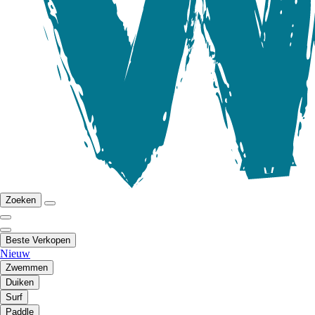
Zoeken
Beste Verkopen
Nieuw
Zwemmen
Duiken
Surf
Paddle